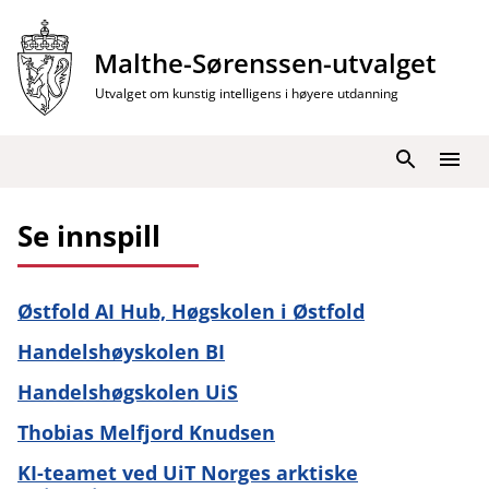
Hopp
til
Malthe-Sørenssen-utvalget
innhold
Utvalget om kunstig intelligens i høyere utdanning
Søk
Meny
Se innspill
Østfold AI Hub, Høgskolen i Østfold
Handelshøyskolen BI
Handelshøgskolen UiS
Thobias Melfjord Knudsen
KI-teamet ved UiT Norges arktiske