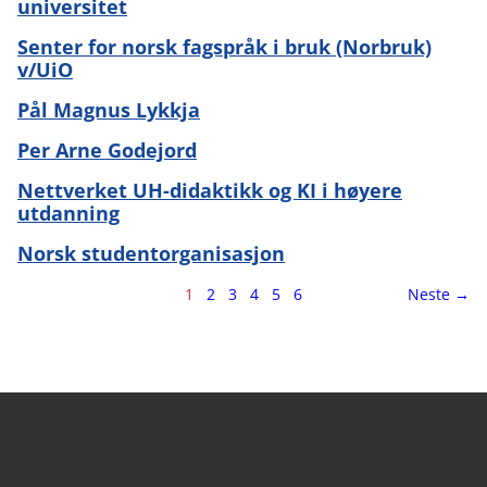
universitet
Senter for norsk fagspråk i bruk (Norbruk)
v/UiO
Pål Magnus Lykkja
Per Arne Godejord
Nettverket UH-didaktikk og KI i høyere
utdanning
Norsk studentorganisasjon
Side
side
1
2
3
4
5
6
Neste
→
1
av
6