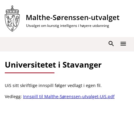
Hopp
til
Malthe-Sørenssen-utvalget
innhold
Utvalget om kunstig intelligens i høyere utdanning
Søk
Meny
Universitetet i Stavanger
UiS sitt skriftlige innspill følger vedlagt i egen fil.
Vedlegg:
Innspill til Malthe-Sørenssen-utvalget-UiS.pdf